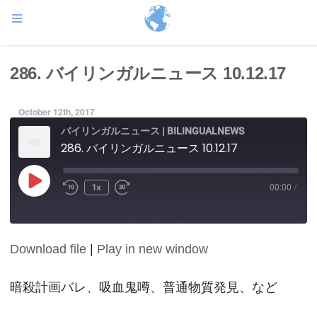
286. バイリンガルニュース 10.12.17
October 12th, 2017
バイリンガルニュース | BILINGUALNEWS
286. バイリンガルニュース 10.12.17
Play
1x
00:00
/
Episode
Download file
|
Play in new window
SHARE
RSS FEED
LINK
暗殺計画バレ、吸血鬼噂、普通物質発見、など
EMBED