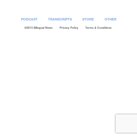
PODCAST
TRANSCRIPTS
STORE
OTHER
©2013 Bilingual News
Privacy Policy
Terms & Conditions