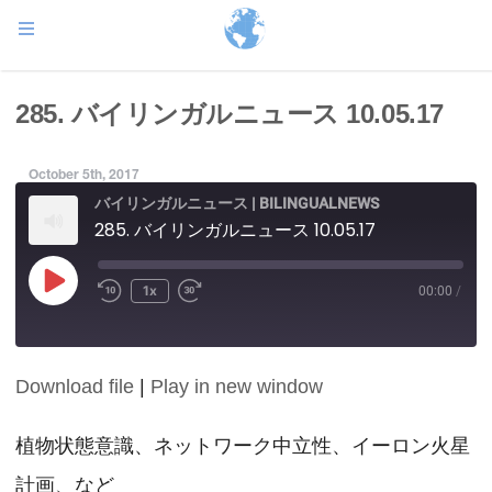
285. バイリンガルニュース 10.05.17
October 5th, 2017
バイリンガルニュース | BILINGUALNEWS
285. バイリンガルニュース 10.05.17
Play
1x
00:00
/
Episode
Download file
|
Play in new window
SHARE
RSS FEED
LINK
植物状態意識、ネットワーク中立性、イーロン火星
計画、など
EMBED