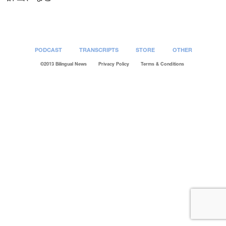
PODCAST
TRANSCRIPTS
STORE
OTHER
©2013 Bilingual News
Privacy Policy
Terms & Conditions