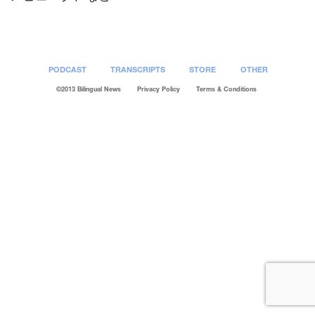
PODCAST
TRANSCRIPTS
STORE
OTHER
©2013 Bilingual News
Privacy Policy
Terms & Conditions