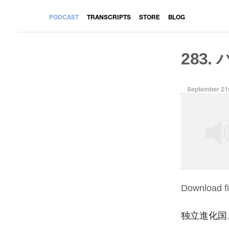
PODCAST
TRANSCRIPTS
STORE
BLOG
283.
September 21s
Download fi
SHARE
RSS FEED
LINK
独立進化国