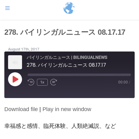
278. バイリンガルニュース 08.17.17
August 17th, 2017
バイリンガルニュース | BILINGUALNEWS
278. バイリンガルニュース 08.17.17
Play
1x
00:00
/
Episode
Download file
|
Play in new window
SHARE
RSS FEED
LINK
幸福感と感情、臨死体験、人類絶滅説、など
EMBED