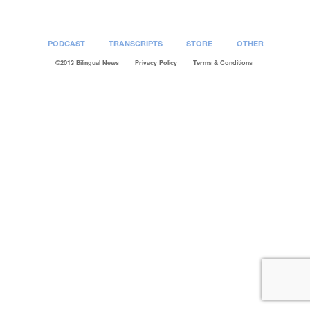
PODCAST
TRANSCRIPTS
STORE
OTHER
©2013 Bilingual News
Privacy Policy
Terms & Conditions