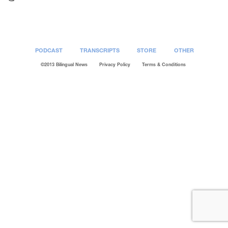
PODCAST
TRANSCRIPTS
STORE
OTHER
©2013 Bilingual News
Privacy Policy
Terms & Conditions