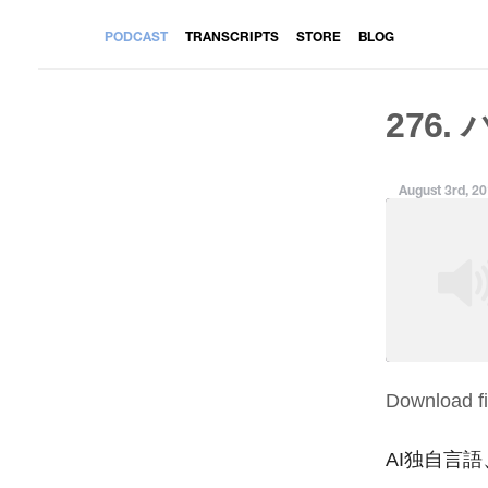
PODCAST
TRANSCRIPTS
STORE
BLOG
276.
August 3rd, 2
Download fi
SHARE
RSS FEED
LINK
AI独自言