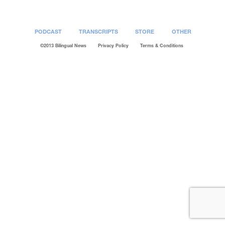
PODCAST
TRANSCRIPTS
STORE
OTHER
©2013 Bilingual News
Privacy Policy
Terms & Conditions