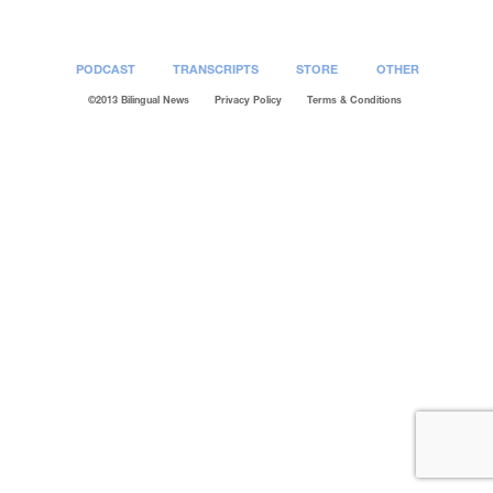
PODCAST
TRANSCRIPTS
STORE
OTHER
©2013 Bilingual News
Privacy Policy
Terms & Conditions