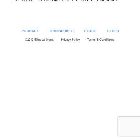
PODCAST
TRANSCRIPTS
STORE
OTHER
©2013 Bilingual News
Privacy Policy
Terms & Conditions