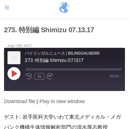
273. 特別編 Shimizu 07.13.17
July 13th, 2017
バイリンガルニュース | BILINGUALNEWS
273. 特別編 Shimizu 07.13.17
Play
1x
00:00
/
Episode
Download file
|
Play in new window
SHARE
RSS FEED
LINK
ゲスト: 岩手医科大学いわて東北メディカル・メガ
バンク機構生体情報解析部門の清水厚志教授
EMBED