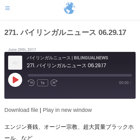
271. バイリンガルニュース 06.29.17
June 29th, 2017
バイリンガルニュース | BILINGUALNEWS
271. バイリンガルニュース 06.29.17
Play
1x
00:00
/
Episode
Download file
|
Play in new window
SHARE
RSS FEED
LINK
エンジン賽銭、オージー宗教、超大質量ブラックホ
ール、など
EMBED