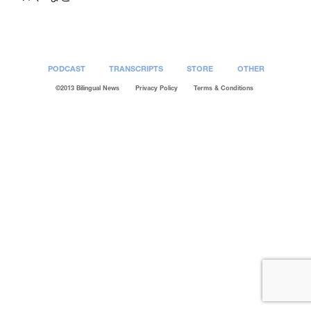
PODCAST
TRANSCRIPTS
STORE
OTHER
©2013 Bilingual News
Privacy Policy
Terms & Conditions