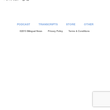
PODCAST
TRANSCRIPTS
STORE
OTHER
©2013 Bilingual News
Privacy Policy
Terms & Conditions