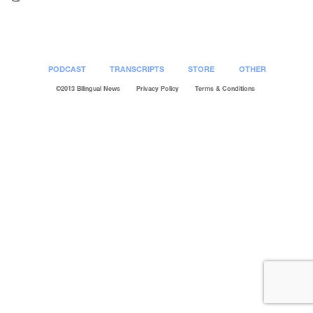
PODCAST
TRANSCRIPTS
STORE
OTHER
©2013 Bilingual News
Privacy Policy
Terms & Conditions