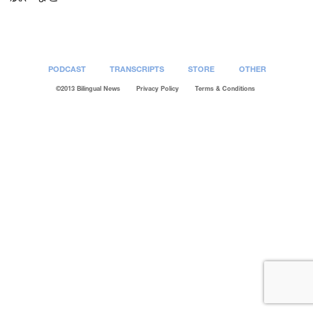
PODCAST
TRANSCRIPTS
STORE
OTHER
©2013 Bilingual News
Privacy Policy
Terms & Conditions