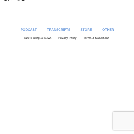
PODCAST
TRANSCRIPTS
STORE
OTHER
©2013 Bilingual News
Privacy Policy
Terms & Conditions