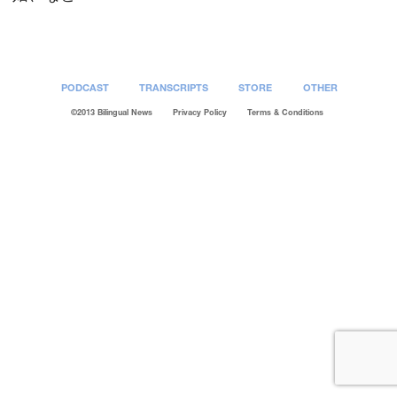
PODCAST
TRANSCRIPTS
STORE
OTHER
©2013 Bilingual News
Privacy Policy
Terms & Conditions