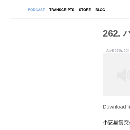
PODCAST
TRANSCRIPTS
STORE
BLOG
262.
April 27th, 20
Download fi
SHARE
RSS FEED
LINK
小惑星衝突