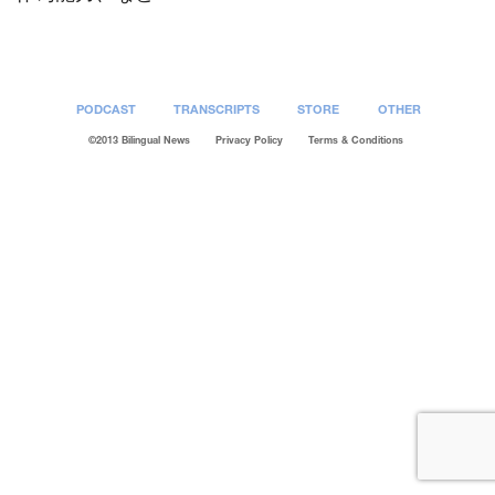
PODCAST
TRANSCRIPTS
STORE
OTHER
©2013 Bilingual News
Privacy Policy
Terms & Conditions