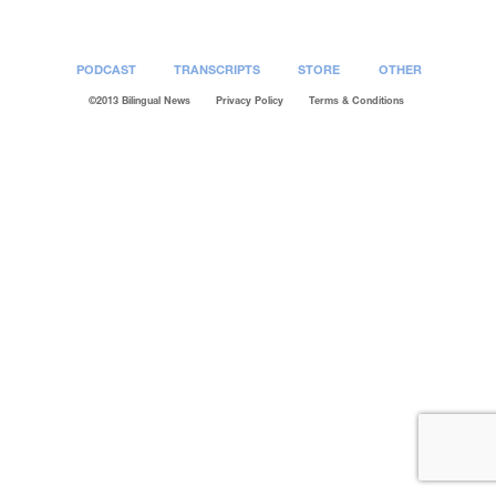
PODCAST
TRANSCRIPTS
STORE
OTHER
©2013 Bilingual News
Privacy Policy
Terms & Conditions