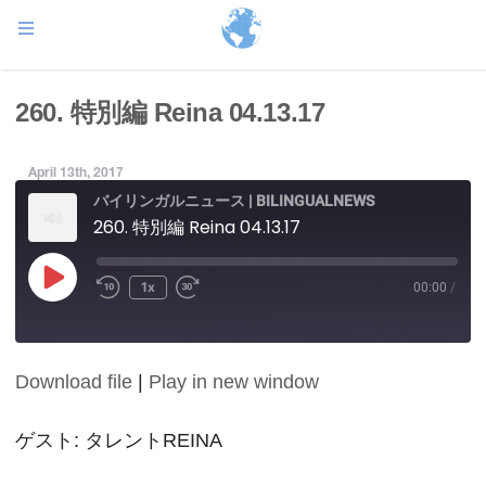
260. 特別編 Reina 04.13.17
April 13th, 2017
バイリンガルニュース | BILINGUALNEWS
260. 特別編 Reina 04.13.17
Play
1x
00:00
/
Episode
Download file
|
Play in new window
SHARE
RSS FEED
LINK
ゲスト: タレントREINA
EMBED