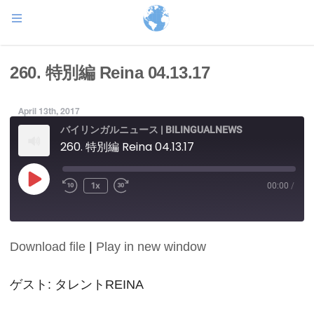
260. 特別編 Reina 04.13.17
April 13th, 2017
バイリンガルニュース | BILINGUALNEWS
260. 特別編 Reina 04.13.17
Play
1x
00:00
/
Episode
Download file
|
Play in new window
SHARE
RSS FEED
LINK
ゲスト: タレントREINA
EMBED