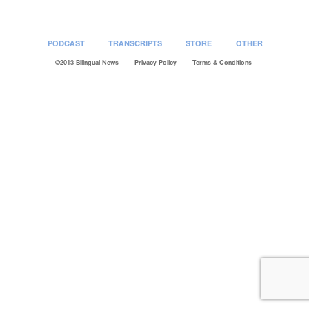
PODCAST
TRANSCRIPTS
STORE
OTHER
©2013 Bilingual News
Privacy Policy
Terms & Conditions