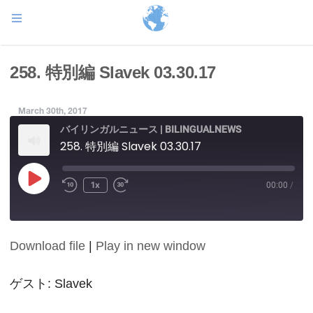
258. 特別編 Slavek 03.30.17
March 30th, 2017
バイリンガルニュース | BILINGUALNEWS
258. 特別編 Slavek 03.30.17
Play
1x
00:00
/
Episode
Download file
|
Play in new window
SHARE
RSS FEED
LINK
ゲスト: Slavek
EMBED