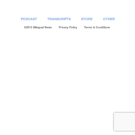
PODCAST
TRANSCRIPTS
STORE
OTHER
©2013 Bilingual News
Privacy Policy
Terms & Conditions