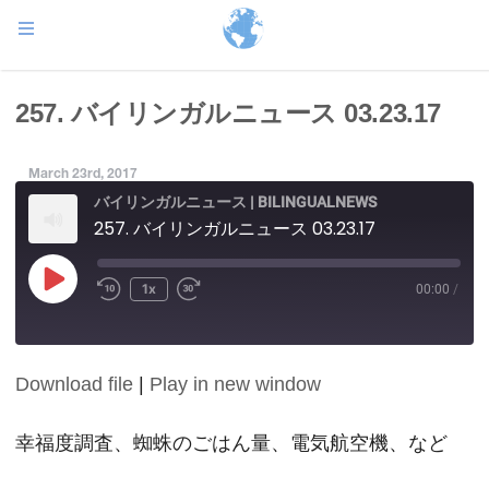
257. バイリンガルニュース 03.23.17
March 23rd, 2017
バイリンガルニュース | BILINGUALNEWS
257. バイリンガルニュース 03.23.17
Play
1x
00:00
/
Episode
Download file
|
Play in new window
SHARE
RSS FEED
LINK
幸福度調査、蜘蛛のごはん量、電気航空機、など
EMBED