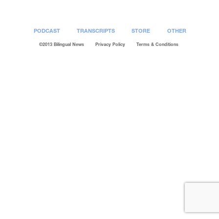
PODCAST
TRANSCRIPTS
STORE
OTHER
©2013 Bilingual News
Privacy Policy
Terms & Conditions