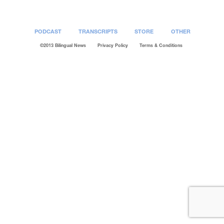
PODCAST
TRANSCRIPTS
STORE
OTHER
©2013 Bilingual News
Privacy Policy
Terms & Conditions