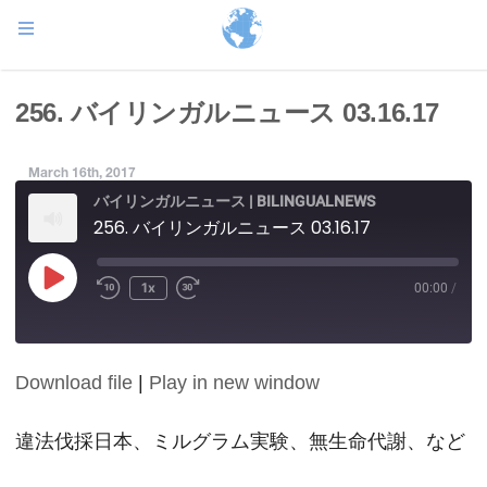
256. バイリンガルニュース 03.16.17
March 16th, 2017
バイリンガルニュース | BILINGUALNEWS
256. バイリンガルニュース 03.16.17
Play
1x
00:00
/
Episode
Download file
|
Play in new window
SHARE
RSS FEED
LINK
違法伐採日本、ミルグラム実験、無生命代謝、など
EMBED