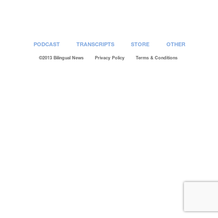
EMBED
PODCAST
TRANSCRIPTS
STORE
OTHER
©2013 Bilingual News
Privacy Policy
Terms & Conditions