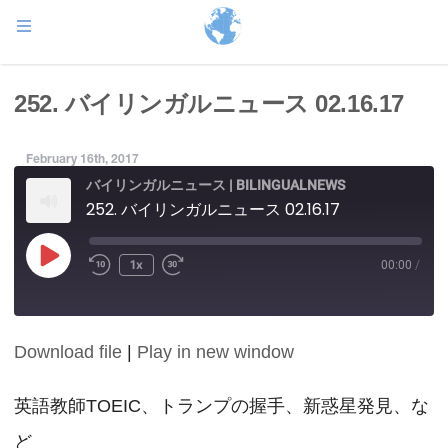
252. バイリンガルニュース 02.16.17
February 16th, 2017
バイリンガルニュース | BILINGUALNEWS
252. バイリンガルニュース 02.16.17
Play
1x
00:00
/
Episode
Download file
|
Play in new window
SHARE
RSS FEED
LINK
英語教師TOEIC、トランプの握手、新惑星発見、な
ど
EMBED