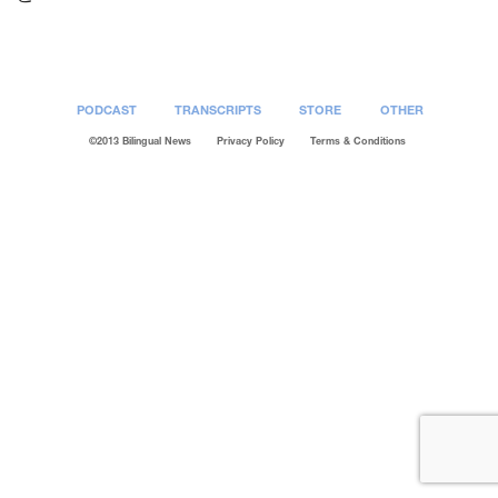
PODCAST
TRANSCRIPTS
STORE
OTHER
©2013 Bilingual News
Privacy Policy
Terms & Conditions