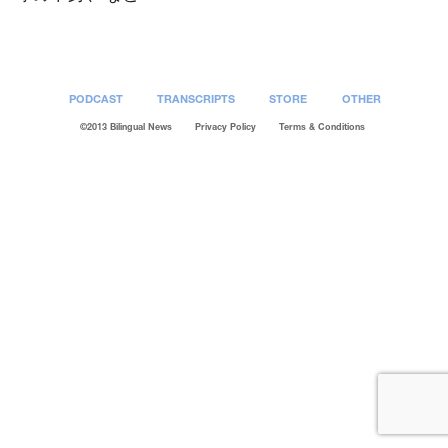
PODCAST
TRANSCRIPTS
STORE
OTHER
©2013 Bilingual News
Privacy Policy
Terms & Conditions