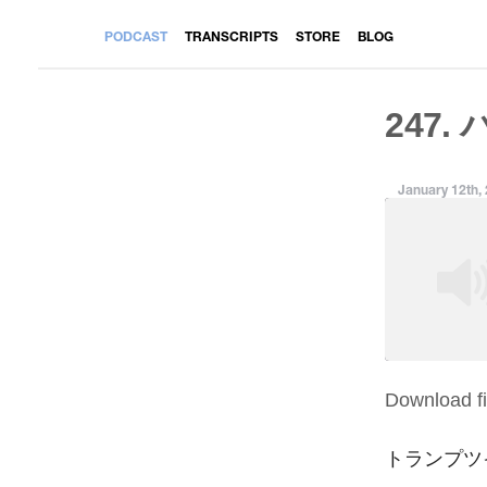
PODCAST
TRANSCRIPTS
STORE
BLOG
247.
January 12th,
Download fi
SHARE
RSS FEED
LINK
トランプツ