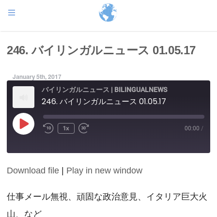
246. バイリンガルニュース 01.05.17
January 5th, 2017
バイリンガルニュース | BILINGUALNEWS
246. バイリンガルニュース 01.05.17
Play
1x
00:00
/
Episode
Download file
|
Play in new window
SHARE
RSS FEED
LINK
仕事メール無視、頑固な政治意見、イタリア巨大火
山、など
EMBED