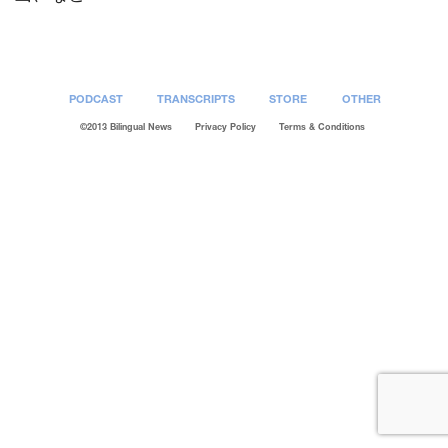
PODCAST
TRANSCRIPTS
STORE
OTHER
©2013 Bilingual News
Privacy Policy
Terms & Conditions