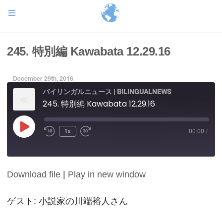
245. 特別編 Kawabata 12.29.16
December 29th, 2016
バイリンガルニュース | BILINGUALNEWS
245. 特別編 Kawabata 12.29.16
Play
1x
00:00
/
Episode
Download file
|
Play in new window
SHARE
RSS FEED
LINK
ゲスト: 小説家の川端裕人さん
EMBED