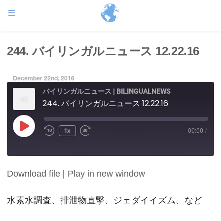
244. バイリンガルニュース 12.22.16
December 22nd, 2016
バイリンガルニュース | BILINGUALNEWS
244. バイリンガルニュース 12.22.16
Play
1x
00:00
/
Episode
Download file
|
Play in new window
SHARE
RSS FEED
LINK
水素水調査、排泄物直撃、ジェダイイズム、など
EMBED