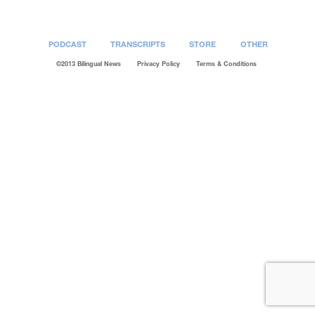
PODCAST
TRANSCRIPTS
STORE
OTHER
©2013 Bilingual News
Privacy Policy
Terms & Conditions