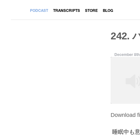
PODCAST
TRANSCRIPTS
STORE
BLOG
242.
December 8th
Download fi
SHARE
RSS FEED
LINK
睡眠中も意