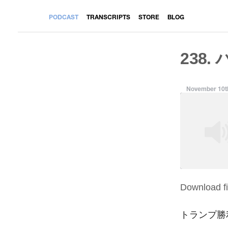
PODCAST
TRANSCRIPTS
STORE
BLOG
238.
November 10t
Download fi
SHARE
RSS FEED
LINK
トランプ勝