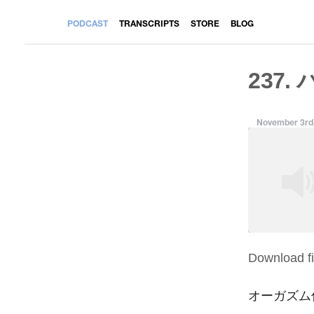
PODCAST
TRANSCRIPTS
STORE
BLOG
237.
November 3rd
Download fi
SHARE
RSS FEED
LINK
オーガズム