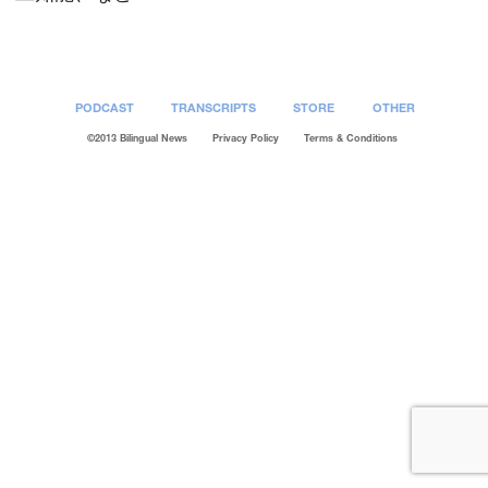
PODCAST
TRANSCRIPTS
STORE
OTHER
©2013 Bilingual News
Privacy Policy
Terms & Conditions