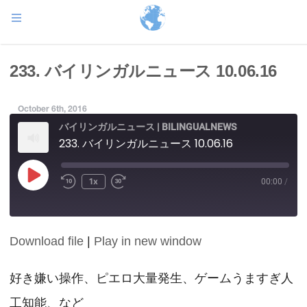
233. バイリンガルニュース 10.06.16
October 6th, 2016
バイリンガルニュース | BILINGUALNEWS
233. バイリンガルニュース 10.06.16
Play
1x
00:00
/
Episode
Download file
|
Play in new window
SHARE
RSS FEED
LINK
好き嫌い操作、ピエロ大量発生、ゲームうますぎ人
工知能、など
EMBED