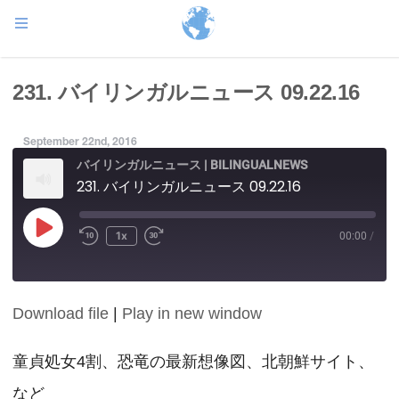
231. バイリンガルニュース 09.22.16
September 22nd, 2016
バイリンガルニュース | BILINGUALNEWS
231. バイリンガルニュース 09.22.16
Play
1x
00:00
/
Episode
Download file
|
Play in new window
SHARE
RSS FEED
LINK
童貞処女4割、恐竜の最新想像図、北朝鮮サイト、
など
EMBED