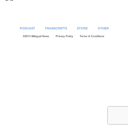
PODCAST
TRANSCRIPTS
STORE
OTHER
©2013 Bilingual News
Privacy Policy
Terms & Conditions