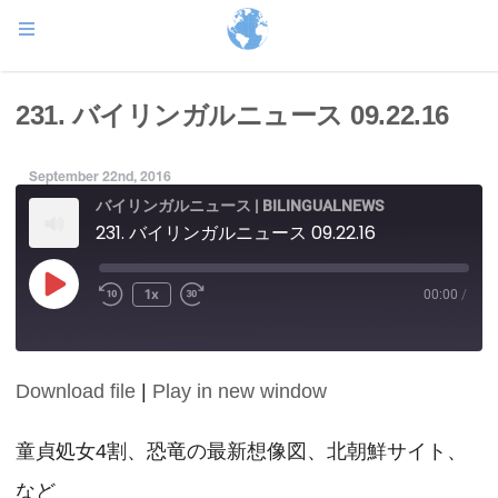
231. バイリンガルニュース 09.22.16
September 22nd, 2016
バイリンガルニュース | BILINGUALNEWS
231. バイリンガルニュース 09.22.16
Play
1x
00:00
/
Episode
Download file
|
Play in new window
SHARE
RSS FEED
LINK
童貞処女4割、恐竜の最新想像図、北朝鮮サイト、
など
EMBED