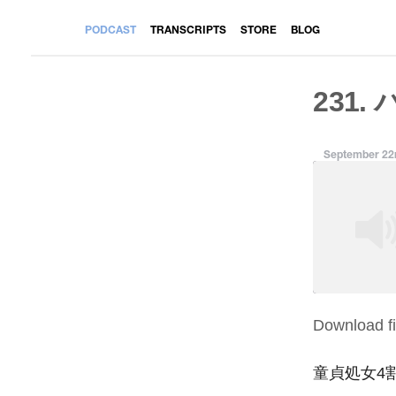
PODCAST
TRANSCRIPTS
STORE
BLOG
231.
September 22
Download fi
SHARE
RSS FEED
LINK
童貞処女4