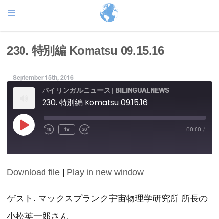
230. 特別編 Komatsu 09.15.16
September 15th, 2016
バイリンガルニュース | BILINGUALNEWS
230. 特別編 Komatsu 09.15.16
Play
1x
00:00
/
Episode
Download file
|
Play in new window
SHARE
RSS FEED
LINK
ゲスト: マックスプランク宇宙物理学研究所 所長の
小松英一郎さん
EMBED