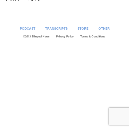
PODCAST
TRANSCRIPTS
STORE
OTHER
©2013 Bilingual News
Privacy Policy
Terms & Conditions