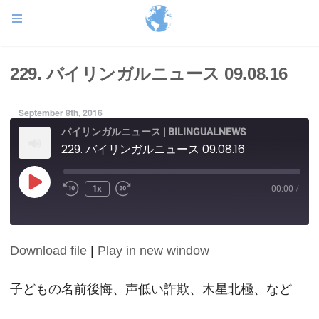
229. バイリンガルニュース 09.08.16
September 8th, 2016
バイリンガルニュース | BILINGUALNEWS
229. バイリンガルニュース 09.08.16
Play
1x
00:00
/
Episode
Download file
|
Play in new window
SHARE
RSS FEED
LINK
子どもの名前後悔、声低い詐欺、木星北極、など
EMBED