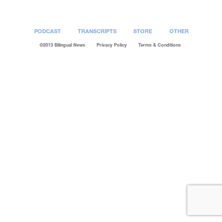
PODCAST
TRANSCRIPTS
STORE
OTHER
©2013 Bilingual News
Privacy Policy
Terms & Conditions