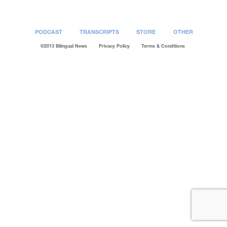
PODCAST
TRANSCRIPTS
STORE
OTHER
©2013 Bilingual News
Privacy Policy
Terms & Conditions