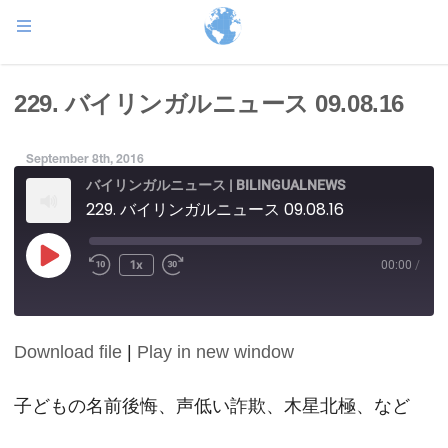
229. バイリンガルニュース 09.08.16
September 8th, 2016
バイリンガルニュース | BILINGUALNEWS
229. バイリンガルニュース 09.08.16
Play
1x
00:00
/
Episode
Download file
|
Play in new window
SHARE
RSS FEED
LINK
子どもの名前後悔、声低い詐欺、木星北極、など
EMBED