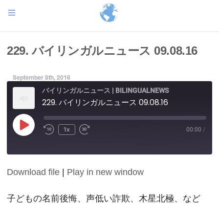
229. バイリンガルニュース 09.08.16
September 8th, 2016
バイリンガルニュース | BILINGUALNEWS
229. バイリンガルニュース 09.08.16
Play
1x
00:00
/
Episode
Download file
|
Play in new window
SHARE
RSS FEED
LINK
子どもの名前後悔、声低い詐欺、木星北極、など
EMBED