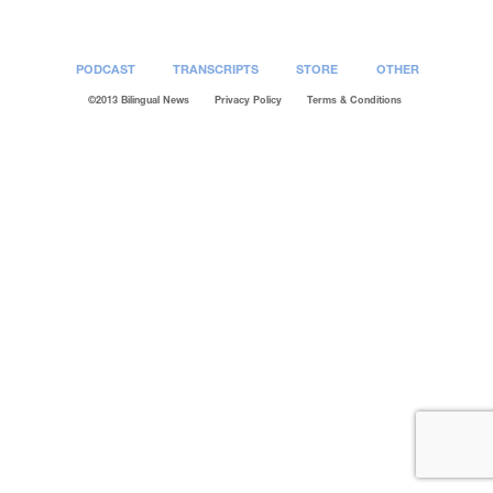
PODCAST
TRANSCRIPTS
STORE
OTHER
©2013 Bilingual News
Privacy Policy
Terms & Conditions