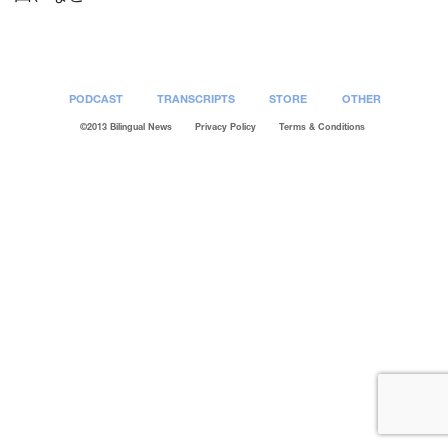
PODCAST
TRANSCRIPTS
STORE
OTHER
©2013 Bilingual News
Privacy Policy
Terms & Conditions