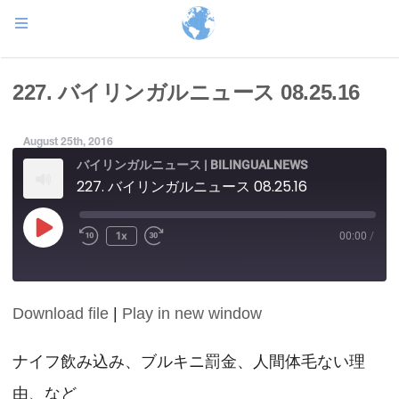
227. バイリンガルニュース 08.25.16
August 25th, 2016
バイリンガルニュース | BILINGUALNEWS
227. バイリンガルニュース 08.25.16
Play
1x
00:00
/
Episode
Download file
|
Play in new window
SHARE
RSS FEED
LINK
ナイフ飲み込み、ブルキニ罰金、人間体毛ない理
由、など
EMBED