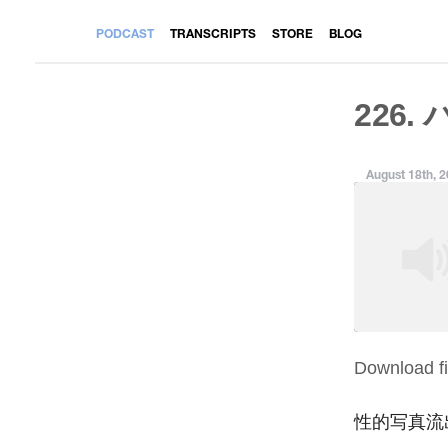
PODCAST
TRANSCRIPTS
STORE
BLOG
226.
August 18th, 
Download fi
SHARE
RSS FEED
LINK
性的写真流