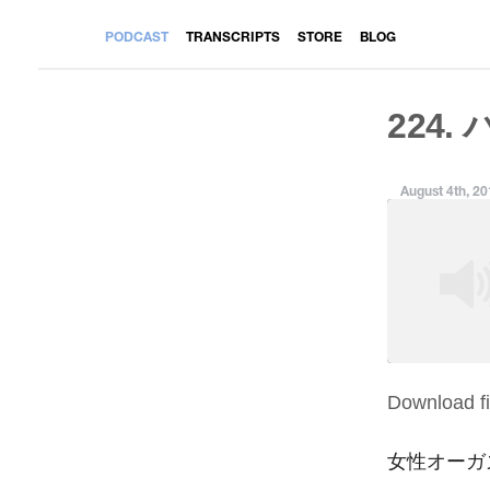
PODCAST
TRANSCRIPTS
STORE
BLOG
224.
August 4th, 2
Download fi
SHARE
RSS FEED
LINK
女性オーガ