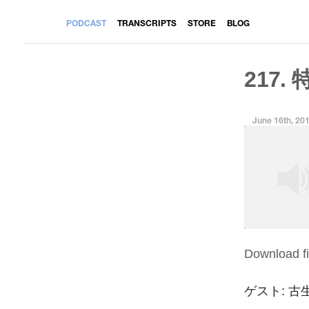
PODCAST
TRANSCRIPTS
STORE
BLOG
217.
June 16th, 20
Download fi
SHARE
RSS FEED
LINK
ゲスト: 古