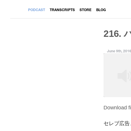
PODCAST
TRANSCRIPTS
STORE
BLOG
216.
June 9th, 201
Download fi
SHARE
RSS FEED
LINK
セレブ広告