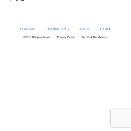
PODCAST
TRANSCRIPTS
STORE
OTHER
©2013 Bilingual News
Privacy Policy
Terms & Conditions