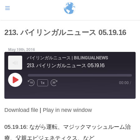
213. バイリンガルニュース 05.19.16
May 19th, 2016
バイリンガルニュース | BILINGUALNEWS
213. バイリンガルニュース 05.19.16
Play
1x
00:00
/
Episode
Download file
|
Play in new window
SHARE
RSS FEED
LINK
05.19.16: ながら運転、マジックマッシュルーム治
療、父親エピジェネティクス、など
EMBED