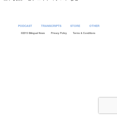
PODCAST
TRANSCRIPTS
STORE
OTHER
©2013 Bilingual News
Privacy Policy
Terms & Conditions