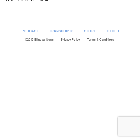
PODCAST
TRANSCRIPTS
STORE
OTHER
©2013 Bilingual News
Privacy Policy
Terms & Conditions