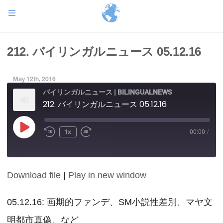
212. バイリンガルニュース 05.12.16
May 12th, 2016
バイリンガルニュース | BILINGUALNEWS
212. バイリンガルニュース 05.12.16
Play
1x
00:00
/
Episode
Download file
|
Play in new window
SHARE
RSS FEED
LINK
05.12.16: 画期的ファンデ、SM小説性差別、マヤ文
明都市真偽、など
EMBED