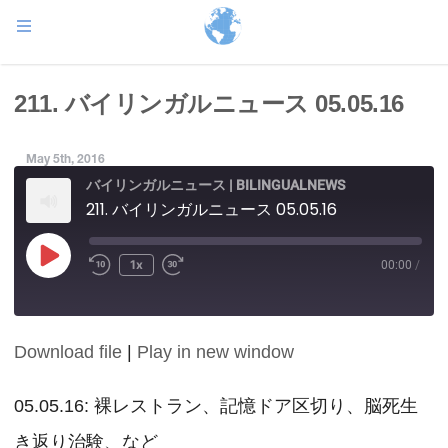
211. バイリンガルニュース 05.05.16
May 5th, 2016
バイリンガルニュース | BILINGUALNEWS
211. バイリンガルニュース 05.05.16
Play
1x
00:00
/
Episode
Download file
|
Play in new window
SHARE
RSS FEED
LINK
05.05.16: 裸レストラン、記憶ドア区切り、脳死生
き返り治験、など
EMBED