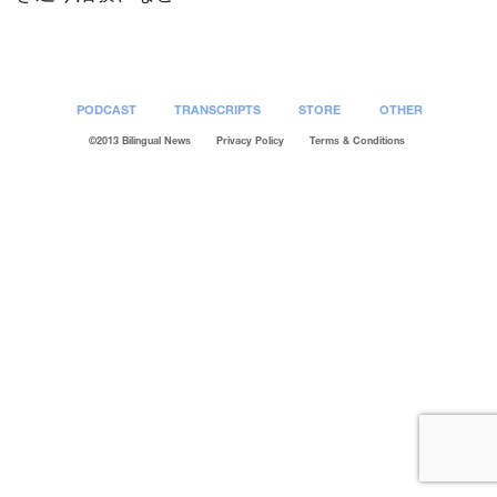
PODCAST
TRANSCRIPTS
STORE
OTHER
©2013 Bilingual News
Privacy Policy
Terms & Conditions